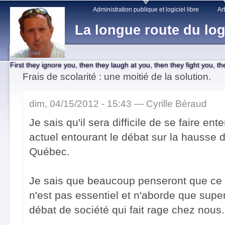
Main menu
Sk
Administration publique et logiciel libre
Art
ma
La longue route du log
co
Accueil
First they ignore you, then they laugh at you, then they fight you, t
You are here
Frais de scolarité : une moitié de la solution.
dim, 04/15/2012 - 15:43 —
Cyrille Béraud
Je sais qu'il sera difficile de se faire e
actuel entourant le débat sur la hausse d
Québec.
Je sais que beaucoup penseront que ce q
n'est pas essentiel et n'aborde que super
débat de société qui fait rage chez nous.