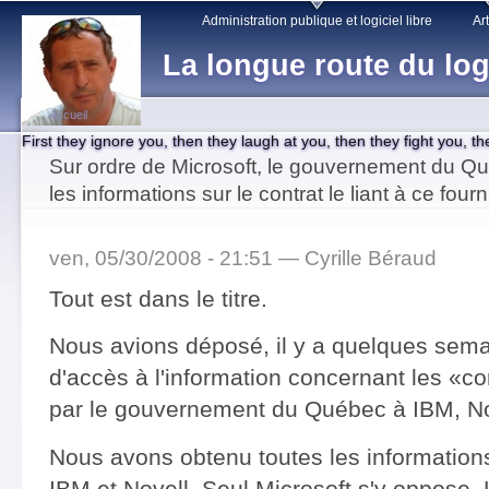
Main menu
Sk
Administration publique et logiciel libre
Art
ma
La longue route du log
co
Accueil
First they ignore you, then they laugh at you, then they fight you, t
You are here
Sur ordre de Microsoft, le gouvernement du Qu
les informations sur le contrat le liant à ce fourn
ven, 05/30/2008 - 21:51 —
Cyrille Béraud
Tout est dans le titre.
Nous avions déposé, il y a quelques sem
d'accès à l'information concernant les «co
par le gouvernement du Québec à IBM, Nov
Nous avons obtenu toutes les information
IBM et Novell. Seul Microsoft s'y oppose.