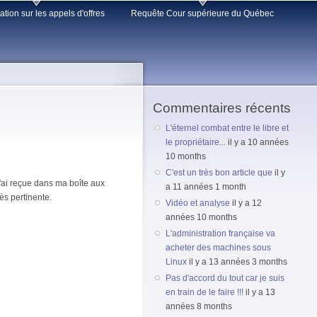
lation sur les appels d'offres
Requête Cour supérieure du Québec
Commentaires récents
L'éternel combat entre le libre et
le propriétaire...
il y a 10 années
10 months
C'est un très bon article que
il y
l'ai reçue dans ma boîte aux
a 11 années 1 month
ès pertinente.
Vidéo et analyse
il y a 12
années 10 months
L'administration française va
acheter des machines sous
Linux
il y a 13 années 3 months
Pas d'accord du tout car je suis
en train de le faire !!!
il y a 13
années 8 months