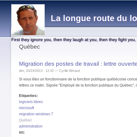
Main menu
La longue route du lo
Accueil
First they ignore you, then they laugh at you, then they fight you
You are here
Québec
Migration des postes de travail : lettre ouve
dim, 03/24/2013 - 12:42 —
Cyrille Béraud
Si vous êtes un fonctionnaire de la fonction publique québécoise conce
lettres ce matin. Signée "Employé de la fonction publique du Québec", il 
Etiquettes:
logiciels libres
microsoft
migration windows 7
Québec
administration
mt: