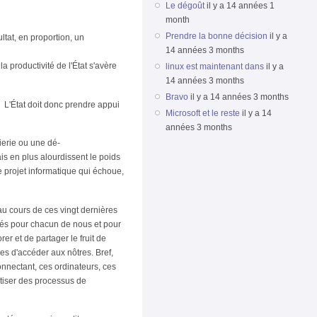
Le dégoût
il y a 14 années 1
month
Prendre la bonne décision
il y a
ultat, en proportion, un
14 années 3 months
a productivité de l'État s'avère
linux est maintenant dans
il y a
14 années 3 months
Bravo
il y a 14 années 3 months
. L'État doit donc prendre appui
Microsoft et le reste
il y a 14
années 3 months
ierie ou une dé-
is en plus alourdissent le poids
e projet informatique qui échoue,
au cours de ces vingt dernières
tés pour chacun de nous et pour
r et de partager le fruit de
es d'accéder aux nôtres. Bref,
onnectant, ces ordinateurs, ces
atiser des processus de