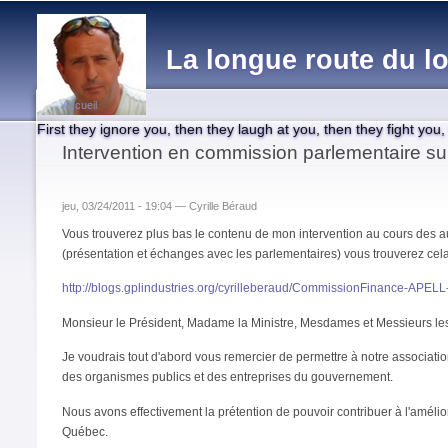
Main menu
La longue route du lo
Accueil
First they ignore you, then they laugh at you, then they fight you
You are here
Intervention en commission parlementaire sur
jeu, 03/24/2011 - 19:04 —
Cyrille Béraud
Vous trouverez plus bas le contenu de mon intervention au cours des aud
(présentation et échanges avec les parlementaires) vous trouverez cela 
http://blogs.gplindustries.org/cyrilleberaud/CommissionFinance-APEL
Monsieur le Président, Madame la Ministre, Mesdames et Messieurs le
Je voudrais tout d'abord vous remercier de permettre à notre associatio
des organismes publics et des entreprises du gouvernement.
Nous avons effectivement la prétention de pouvoir contribuer à l'amélio
Québec.