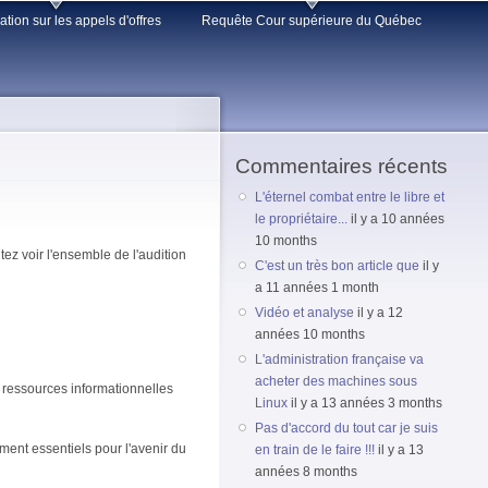
lation sur les appels d'offres
Requête Cour supérieure du Québec
Commentaires récents
L'éternel combat entre le libre et
le propriétaire...
il y a 10 années
10 months
ez voir l'ensemble de l'audition
C'est un très bon article que
il y
a 11 années 1 month
Vidéo et analyse
il y a 12
années 10 months
L'administration française va
acheter des machines sous
s ressources informationnelles
Linux
il y a 13 années 3 months
Pas d'accord du tout car je suis
ment essentiels pour l'avenir du
en train de le faire !!!
il y a 13
années 8 months