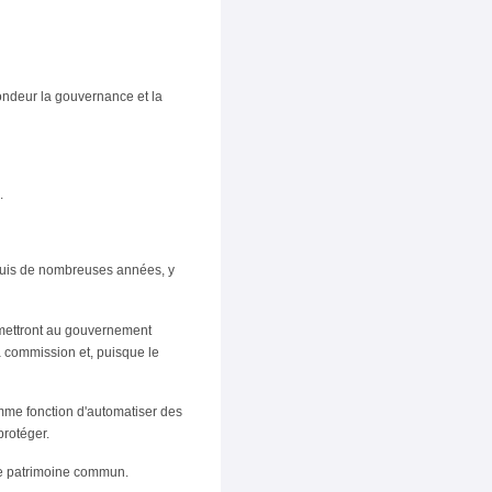
fondeur la gouvernance et la
.
epuis de nombreuses années, y
rmettront au gouvernement
a commission et, puisque le
omme fonction d'automatiser des
protéger.
r ce patrimoine commun.