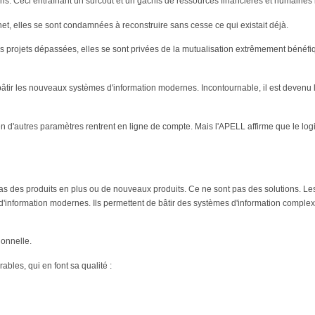
soins. Ceci entraînant un surcoût et un gâchis de ressources financières et humain
ternet, elles se sont condamnées à reconstruire sans cesse ce qui existait déjà.
projets dépassées, elles se sont privées de la mutualisation extrêmement bénéfiq
ur bâtir les nouveaux systèmes d'information modernes. Incontournable, il est devenu
n d'autres paramètres rentrent en ligne de compte. Mais l'APELL affirme que le logic
t pas des produits en plus ou de nouveaux produits. Ce ne sont pas des solutions. Les
 d'information modernes. Ils permettent de bâtir des systèmes d'information comple
ionnelle.
ables, qui en font sa qualité :