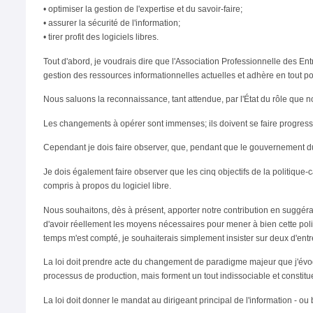
• optimiser la gestion de l'expertise et du savoir-faire;
• assurer la sécurité de l'information;
• tirer profit des logiciels libres.
Tout d'abord, je voudrais dire que l'Association Professionnelle des En
gestion des ressources informationnelles actuelles et adhère en tout poi
Nous saluons la reconnaissance, tant attendue, par l'État du rôle que n
Les changements à opérer sont immenses; ils doivent se faire progressi
Cependant je dois faire observer, que, pendant que le gouvernement du 
Je dois également faire observer que les cinq objectifs de la politiq
compris à propos du logiciel libre.
Nous souhaitons, dès à présent, apporter notre contribution en suggé
d'avoir réellement les moyens nécessaires pour mener à bien cette poli
temps m'est compté, je souhaiterais simplement insister sur deux d'entr
La loi doit prendre acte du changement de paradigme majeur que j'évoqu
processus de production, mais forment un tout indissociable et constitue
La loi doit donner le mandat au dirigeant principal de l'information - o