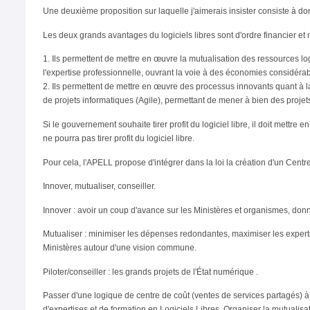
Une deuxième proposition sur laquelle j'aimerais insister consiste à donn
Les deux grands avantages du logiciels libres sont d'ordre financier et
1. Ils permettent de mettre en œuvre la mutualisation des ressources log
l'expertise professionnelle, ouvrant la voie à des économies considérab
2. Ils permettent de mettre en œuvre des processus innovants quant à
de projets informatiques (Agile), permettant de mener à bien des proje
Si le gouvernement souhaite tirer profit du logiciel libre, il doit mettre 
ne pourra pas tirer profit du logiciel libre.
Pour cela, l'APELL propose d'intégrer dans la loi la création d'un Cent
Innover, mutualiser, conseiller.
Innover : avoir un coup d'avance sur les Ministères et organismes, don
Mutualiser : minimiser les dépenses redondantes, maximiser les expertis
Ministères autour d'une vision commune.
Piloter/conseiller : les grands projets de l'État numérique .
Passer d'une logique de centre de coût (ventes de services partagés) à
d'expertises et de formation en Logiciels Libres. Organiser la mutuali