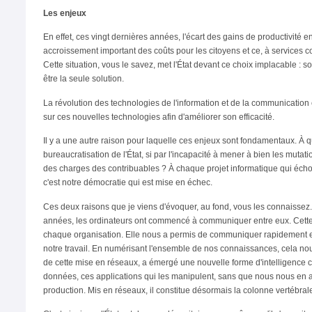
Les enjeux
En effet, ces vingt dernières années, l'écart des gains de productivité en
accroissement important des coûts pour les citoyens et ce, à services c
Cette situation, vous le savez, met l'État devant ce choix implacable : so
être la seule solution.
La révolution des technologies de l'information et de la communication 
sur ces nouvelles technologies afin d'améliorer son efficacité.
Il y a une autre raison pour laquelle ces enjeux sont fondamentaux. À 
bureaucratisation de l'État, si par l'incapacité à mener à bien les mut
des charges des contribuables ? À chaque projet informatique qui échoue
c'est notre démocratie qui est mise en échec.
Ces deux raisons que je viens d'évoquer, au fond, vous les connaissez.
années, les ordinateurs ont commencé à communiquer entre eux. Cette 
chaque organisation. Elle nous a permis de communiquer rapidement et co
notre travail. En numérisant l'ensemble de nos connaissances, cela nou
de cette mise en réseaux, a émergé une nouvelle forme d'intelligence co
données, ces applications qui les manipulent, sans que nous nous en ap
production. Mis en réseaux, il constitue désormais la colonne vertébrale