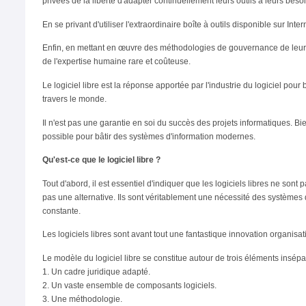
privées de la liberté d'adapter continuellement leurs outils à leurs be
En se privant d'utiliser l'extraordinaire boîte à outils disponible sur In
Enfin, en mettant en œuvre des méthodologies de gouvernance de leurs 
de l'expertise humaine rare et coûteuse.
Le logiciel libre est la réponse apportée par l'industrie du logiciel po
travers le monde.
Il n'est pas une garantie en soi du succès des projets informatiques. Bie
possible pour bâtir des systèmes d'information modernes.
Qu'est-ce que le logiciel libre ?
Tout d'abord, il est essentiel d'indiquer que les logiciels libres ne son
pas une alternative. Ils sont véritablement une nécessité des systèmes
constante.
Les logiciels libres sont avant tout une fantastique innovation organisat
Le modèle du logiciel libre se constitue autour de trois éléments insépar
1. Un cadre juridique adapté.
2. Un vaste ensemble de composants logiciels.
3. Une méthodologie.