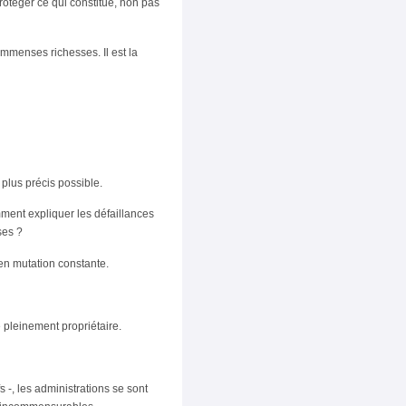
protéger ce qui constitue, non pas
immenses richesses. Il est la
 plus précis possible.
ent expliquer les défaillances
ses ?
 en mutation constante.
 pleinement propriétaire.
s -, les administrations se sont