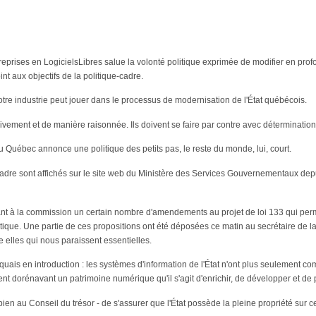
treprises en LogicielsLibres salue la volonté politique exprimée de modifier en pro
nt aux objectifs de la politique-cadre.
otre industrie peut jouer dans le processus de modernisation de l'État québécois.
vement et de manière raisonnée. Ils doivent se faire par contre avec détermination
Québec annonce une politique des petits pas, le reste du monde, lui, court.
ue-cadre sont affichés sur le site web du Ministère des Services Gouvernementaux d
rant à la commission un certain nombre d'amendements au projet de loi 133 qui pe
tique. Une partie de ces propositions ont été déposées ce matin au secrétaire de l
e elles qui nous paraissent essentielles.
ais en introduction : les systèmes d'information de l'État n'ont plus seulement c
nt dorénavant un patrimoine numérique qu'il s'agit d'enrichir, de développer et de 
u bien au Conseil du trésor - de s'assurer que l'État possède la pleine propriété su