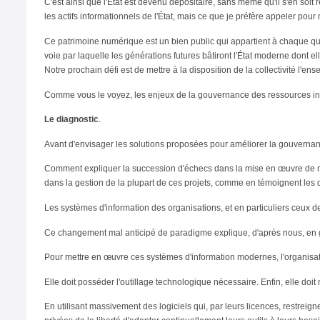
C'est ainsi que l'État est devenu dépositaire, sans même qu'il s'en soit
les actifs informationnels de l'État, mais ce que je préfère appeler pou
Ce patrimoine numérique est un bien public qui appartient à chaque québ
voie par laquelle les générations futures bâtiront l'État moderne dont el
Notre prochain défi est de mettre à la disposition de la collectivité l'
Comme vous le voyez, les enjeux de la gouvernance des ressources inf
Le diagnostic
.
Avant d'envisager les solutions proposées pour améliorer la gouvernance 
Comment expliquer la succession d'échecs dans la mise en œuvre de 
dans la gestion de la plupart de ces projets, comme en témoignent le
Les systèmes d'information des organisations, et en particuliers ceux 
Ce changement mal anticipé de paradigme explique, d'après nous, en g
Pour mettre en œuvre ces systèmes d'information modernes, l'organisati
Elle doit posséder l'outillage technologique nécessaire. Enfin, elle d
En utilisant massivement des logiciels qui, par leurs licences, restreignen