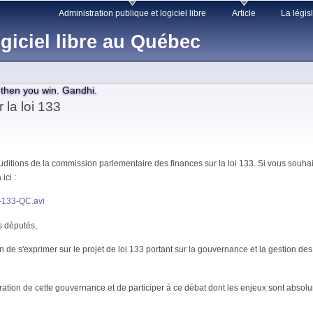
Skip to
Administration publique et logiciel libre
Article
La légis
main
giciel libre au Québec
content
, then you win. Gandhi.
 la loi 133
itions de la commission parlementaire des finances sur la loi 133. Si vous souhait
ici :
L-133-QC.avi
s députés,
n de s'exprimer sur le projet de loi 133 portant sur la gouvernance et la gestion de
ration de cette gouvernance et de participer à ce débat dont les enjeux sont absolu