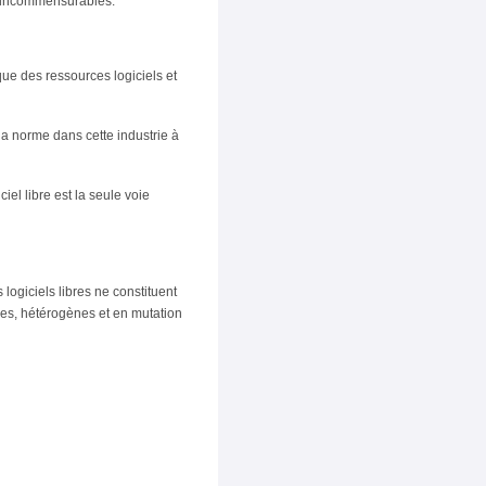
es incommensurables.
ue des ressources logiciels et
 la norme dans cette industrie à
iel libre est la seule voie
 logiciels libres ne constituent
xes, hétérogènes et en mutation