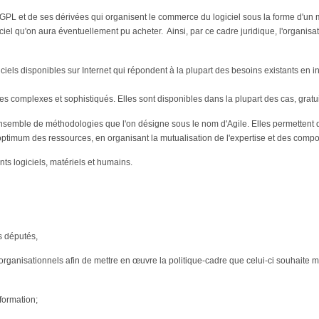
ce GPL et de ses dérivées qui organisent le commerce du logiciel sous la forme d'un m
giciel qu'on aura éventuellement pu acheter. Ainsi, par ce cadre juridique, l'organisat
s disponibles sur Internet qui répondent à la plupart des besoins existants en in
s complexes et sophistiqués. Elles sont disponibles dans la plupart des cas, gratu
nsemble de méthodologies que l'on désigne sous le nom d'Agile. Elles permettent 
 optimum des ressources, en organisant la mutualisation de l'expertise et des compo
nts logiciels, matériels et humains.
s députés,
ganisationnels afin de mettre en œuvre la politique-cadre que celui-ci souhaite m
sformation;