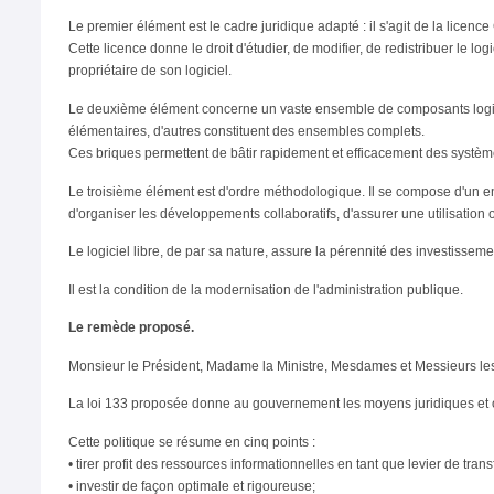
Le premier élément est le cadre juridique adapté : il s'agit de la licen
Cette licence donne le droit d'étudier, de modifier, de redistribuer le lo
propriétaire de son logiciel.
Le deuxième élément concerne un vaste ensemble de composants logiciel
élémentaires, d'autres constituent des ensembles complets.
Ces briques permettent de bâtir rapidement et efficacement des système
Le troisième élément est d'ordre méthodologique. Il se compose d'un e
d'organiser les développements collaboratifs, d'assurer une utilisation
Le logiciel libre, de par sa nature, assure la pérennité des investisseme
Il est la condition de la modernisation de l'administration publique.
Le remède proposé.
Monsieur le Président, Madame la Ministre, Mesdames et Messieurs le
La loi 133 proposée donne au gouvernement les moyens juridiques et or
Cette politique se résume en cinq points :
• tirer profit des ressources informationnelles en tant que levier de tran
• investir de façon optimale et rigoureuse;