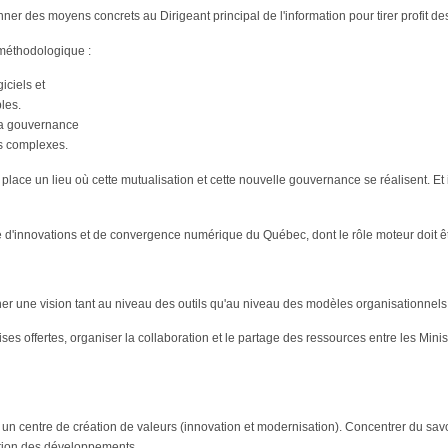
er des moyens concrets au Dirigeant principal de l'information pour tirer profit des 
 méthodologique :
iciels et
les.
 la gouvernance
ts complexes.
en place un lieu où cette mutualisation et cette nouvelle gouvernance se réalisent. Et 
re d'innovations et de convergence numérique du Québec, dont le rôle moteur doit êt
ner une vision tant au niveau des outils qu'au niveau des modèles organisationnels
es offertes, organiser la collaboration et le partage des ressources entre les Minis
 un centre de création de valeurs (innovation et modernisation). Concentrer du sav
sation des développements.