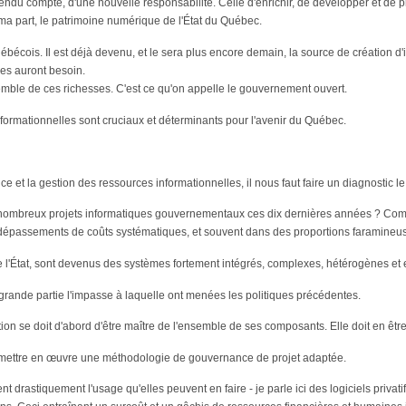
 rendu compte, d'une nouvelle responsabilité. Celle d'enrichir, de développer et de 
r ma part, le patrimoine numérique de l'État du Québec.
écois. Il est déjà devenu, et le sera plus encore demain, la source de création d'
les auront besoin.
ensemble de ces richesses. C'est ce qu'on appelle le gouvernement ouvert.
ormationnelles sont cruciaux et déterminants pour l'avenir du Québec.
et la gestion des ressources informationnelles, il nous faut faire un diagnostic le
nombreux projets informatiques gouvernementaux ces dix dernières années ? Comm
s dépassements de coûts systématiques, et souvent dans des proportions faramineu
de l'État, sont devenus des systèmes fortement intégrés, complexes, hétérogènes et
rande partie l'impasse à laquelle ont menées les politiques précédentes.
on se doit d'abord d'être maître de l'ensemble de ses composants. Elle doit en être
oit mettre en œuvre une méthodologie de gouvernance de projet adaptée.
t drastiquement l'usage qu'elles peuvent en faire - je parle ici des logiciels privatif