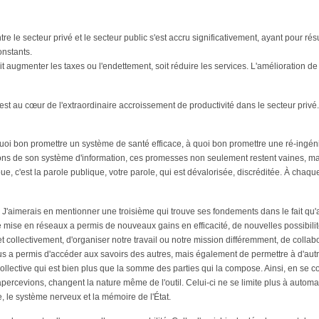
tre le secteur privé et le secteur public s'est accru significativement, ayant pour rés
onstants.
it augmenter les taxes ou l'endettement, soit réduire les services. L'amélioration de l
est au cœur de l'extraordinaire accroissement de productivité dans le secteur privé
quoi bon promettre un système de santé efficace, à quoi bon promettre une ré-ingén
ations de son système d'information, ces promesses non seulement restent vaines, ma
, c'est la parole publique, votre parole, qui est dévalorisée, discréditée. À chaqu
 J'aimerais en mentionner une troisième qui trouve ses fondements dans le fait qu'
mise en réseaux a permis de nouveaux gains en efficacité, de nouvelles possibili
llectivement, d'organiser notre travail ou notre mission différemment, de collabore
s a permis d'accéder aux savoirs des autres, mais également de permettre à d'autr
llective qui est bien plus que la somme des parties qui la compose. Ainsi, en se c
ercevions, changent la nature même de l'outil. Celui-ci ne se limite plus à autom
, le système nerveux et la mémoire de l'État.