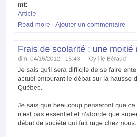
mt:
Article
Read more
about FACIL lance une large consultation populaire p
Ajouter un commentaire
de l'éducation !
Frais de scolarité : une moitié 
dim, 04/15/2012 - 15:43 —
Cyrille Béraud
Je sais qu'il sera difficile de se faire e
actuel entourant le débat sur la hausse d
Québec.
Je sais que beaucoup penseront que ce q
n'est pas essentiel et n'aborde que super
débat de société qui fait rage chez nous.