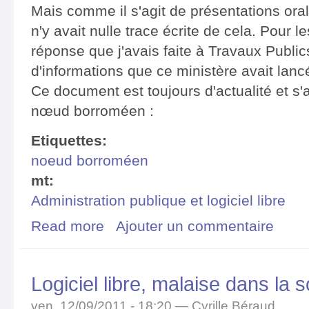
Mais comme il s'agit de présentations oral
n'y avait nulle trace écrite de cela. Pour le
réponse que j'avais faite à Travaux Publi
d'informations que ce ministère avait lancé
Ce document est toujours d'actualité et s'
nœud borroméen :
Etiquettes:
noeud borroméen
mt:
Administration publique et logiciel libre
Read more
about Économie du logiciel libre et noeud borroméen
Ajouter un commentaire
Logiciel libre, malaise dans la
ven, 12/09/2011 - 18:20 —
Cyrille Béraud