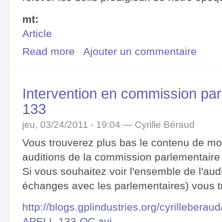
mt:
Article
Read more
about Logiciel libre, malaise dans la société québécoi
Ajouter un commentaire
Intervention en commission parl
133
jeu, 03/24/2011 - 19:04 —
Cyrille Béraud
Vous trouverez plus bas le contenu de mo
auditions de la commission parlementaire d
Si vous souhaitez voir l'ensemble de l'audi
échanges avec les parlementaires) vous tr
http://blogs.gplindustries.org/cyrilleber
APELL-133-QC.avi