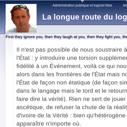
Main menu
Sk
Administration publique et logiciel libre
Art
ma
La longue route du log
co
First they ignore you, then they laugh at you, then they fight you, t
Il n'est pas possible de nous soustraire 
l'État : y introduire une torsion supplémen
fidélité à un Événement, voilà ce qui n
alors dans les frontières de l'État mais 
l'État de façon non étatique (de façon sim
dans le langage mais le tord et le retour
faire dire la vérité). Rien ne sert de jouer
ascétique, de refuser la chute de la réalit
d'ivoire de la Vérité : bien qu'hétérogène 
apparaître n'importe où.