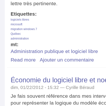
lettre très pertinente.
Etiquettes:
logiciels libres
microsoft
migration windows 7
Québec
administration
mt:
Administration publique et logiciel libre
Read more
about Migration des postes de travail : lettre ouverte 
Ajouter un commentaire
Économie du logiciel libre et 
dim, 01/22/2012 - 15:32 —
Cyrille Béraud
Je fais souvent référence dans mes inte
pour représenter la logique du modèle éco