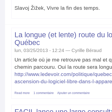
Slavoj Žižek, Vivre la fin des temps.
La longue (et lente) route du lo
Québec
lun, 03/25/2013 - 12:24 —
Cyrille Béraud
Un article où je me retrouve pas mal et
chemin parcouru. Oui la route sera longu
http://www.ledevoir.com/politique/quebec/
ascension-du-logiciel-libre-dans-l-appar
Read more
about La longue (et lente) route du logiciel libre au Québec
1 commentaire
Ajouter un commentaire
FACIL lance une large consult